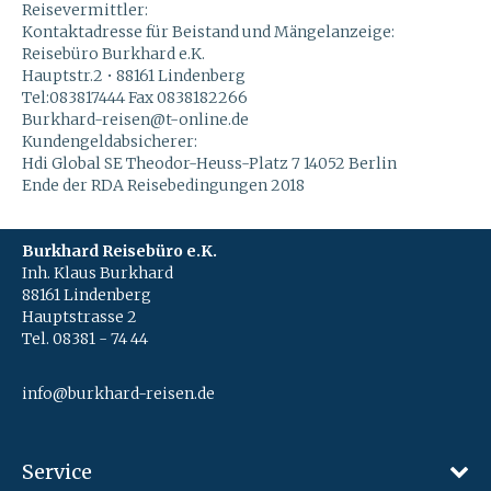
Reisevermittler:
Kontaktadresse für Beistand und Mängelanzeige:
Reisebüro Burkhard e.K.
Hauptstr.2 • 88161 Lindenberg
Tel:083817444 Fax 0838182266
Burkhard-reisen@t-online.de
Kundengeldabsicherer:
Hdi Global SE Theodor-Heuss-Platz 7 14052 Berlin
Ende der RDA Reisebedingungen 2018
Burkhard Reisebüro e.K.
Inh. Klaus Burkhard
88161 Lindenberg
Hauptstrasse 2
Tel. 08381 - 74 44
info@burkhard-reisen.de
Service