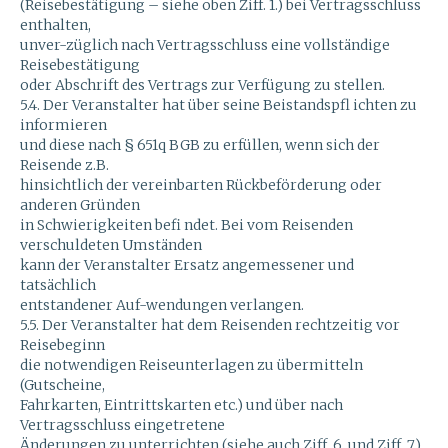
(Reisebestätigung – siehe oben Ziff. 1.) bei Vertragsschluss
enthalten,
unver-züglich nach Vertragsschluss eine vollständige
Reisebestätigung
oder Abschrift des Vertrags zur Verfügung zu stellen.
5.4. Der Veranstalter hat über seine Beistandspfl ichten zu
informieren
und diese nach § 651q BGB zu erfüllen, wenn sich der
Reisende z.B.
hinsichtlich der vereinbarten Rückbeförderung oder
anderen Gründen
in Schwierigkeiten befi ndet. Bei vom Reisenden
verschuldeten Umständen
kann der Veranstalter Ersatz angemessener und
tatsächlich
entstandener Auf-wendungen verlangen.
5.5. Der Veranstalter hat dem Reisenden rechtzeitig vor
Reisebeginn
die notwendigen Reiseunterlagen zu übermitteln
(Gutscheine,
Fahrkarten, Eintrittskarten etc.) und über nach
Vertragsschluss eingetretene
Änderungen zu unterrichten (siehe auch Ziff. 6. und Ziff. 7.).