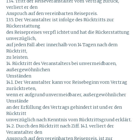
13.4. Tritt der Reiseveranstalter vom Vertrag zurück,
verliert er den
Anspruch auf den vereinbarten Reisepreis.
13.5. Der Veranstalter ist infolge des Rücktritts zur
Rückerstattung
des Reisepreises verpfl ichtet und hat die Rückerstattung
unverzüglich,
auf jeden Fall aber innerhalb von 14 Tagen nach dem
Rücktritt,
zu leisten.
14. Rücktritt des Veranstalters bei unvermeidbaren,
außergewöhnlichen
Umständen
14.1. Der Veranstalter kann vor Reisebeginn vom Vertrag
zurücktreten,
wenn er aufgrund unvermeidbarer, außergewöhnlicher
Umstände
an der Erfüllung des Vertrags gehindert ist und er den
Rücktritt
unverzüglich nach Kenntnis vom Rücktrittsgrund erklärt.
14.2. Durch den Rücktritt nach Ziff. 14.1. verliert der
Veranstalter den
Anspruch auf den vereinbarten Reisepreis, ist zur