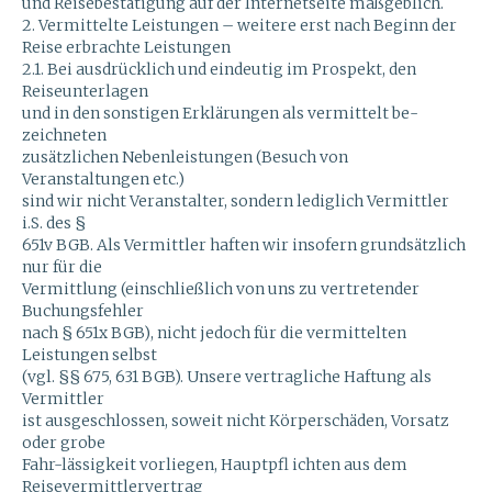
und Reisebestätigung auf der Internetseite maßgeblich.
2. Vermittelte Leistungen – weitere erst nach Beginn der
Reise erbrachte Leistungen
2.1. Bei ausdrücklich und eindeutig im Prospekt, den
Reiseunterlagen
und in den sonstigen Erklärungen als vermittelt be-
zeichneten
zusätzlichen Nebenleistungen (Besuch von
Veranstaltungen etc.)
sind wir nicht Veranstalter, sondern lediglich Vermittler
i.S. des §
651v BGB. Als Vermittler haften wir insofern grundsätzlich
nur für die
Vermittlung (einschließlich von uns zu vertretender
Buchungsfehler
nach § 651x BGB), nicht jedoch für die vermittelten
Leistungen selbst
(vgl. §§ 675, 631 BGB). Unsere vertragliche Haftung als
Vermittler
ist ausgeschlossen, soweit nicht Körperschäden, Vorsatz
oder grobe
Fahr-lässigkeit vorliegen, Hauptpfl ichten aus dem
Reisevermittlervertrag