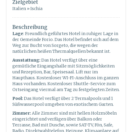
Zielgebiet
Italien » Ischia
Beschreibung
Lage
: Freundlich geführtes Hotel in ruhiger Lage in
der Gemeinde Forio. Das Hotel befindet sich auf dem
Weg zur Bucht von Sorgeto, die wegen der
natürlichen heißen Thermalquellen bekannt ist.
Ausstattung:
Das Hotel verfügt über eine
gemütliche Eingangshalle mit Sitzmöglichkeiten
und Rezeption, Bar, Speisesaal. Lift nur im
Haupthaus. Kostenloser WI-FI-Anschluss im ganzen
Haus vorhanden. Kostenloser Shuttle-Service zum
Ortseingang viermal am Tag zu festgelegten Zeiten.
Pool:
Das Hotel verfügt über 2 Termalpools und 1
Süßwasserpool umgeben von exotischem Garten.
Zimmer:
Alle Zimmer sind mit hellen Holzmöbeln
eingerichtet und verfügen über Balkon oder
Terrasse, Bad mit Dusche, sowie SAT-TV, Fön, Safe,
Radio, Direktwahltelefon, Heizung, Klimaanlage auf